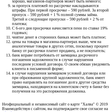
хорошо, магазинов-партнеров может быть немного;
за пропуск платежей по рассрочке накладываются
штрафы. При первой просрочке – 590 рублей. За второй
пропуск – 590 рублей + 1 % полной суммы займа.
Третий и следующие пропуски – 590 рублей + 2 % от
платежа;
С 6-ого дня просрочки начисляется пени по ставке 19%
годовых;
чнятие денег в сторонних банках может быть платное;
цены на товары в магазина-партнерах выше, чем на
аналогичные товары в других сетях, поскольку процент
банку от рассрочки платит продавец, а не покупатель;
банк вправе потребовать от заемщика досрочного
погашения задолженности в случае нарушения
последним условий договора. О своем обязан уведомить
клиента в письменной форме;
в случае нарушения заемщиком условий договора или
при образовании крупной задолженности, банк имеет
право направлять на погашение долга другие средства
заемщика, находящиеся на клиентском счету в банке без
получения на это распоряжения должника.
Неофициальный и независимый сайт о карте "Халва" © 2019
Взаимодействуя с сайтом, вы подтверждаете свое согласие на