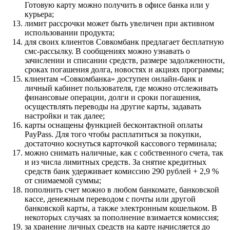
Готовую карту можно получить в офисе банка или у
курьера;
лимит рассрочки может быть увеличен при активном
использовании продукта;
для своих клиентов Совкомбанк предлагает бесплатную
смс-рассылку. В сообщениях можно узнавать о
зачислении и списании средств, размере задолженности,
сроках погашения долга, новостях и акциях программы;
клиентам «Совкомбанка» доступен онлайн-банк и
личный кабинет пользователя, где можно отслеживать
финансовые операции, долги и сроки погашения,
осуществлять переводы на другие карты, задавать
настройки и так далее;
карты оснащены функцией бесконтактной оплаты
PayPass. Для того чтобы расплатиться за покупки,
достаточно коснуться карточкой кассового терминала;
можно снимать наличные, как с собственного счета, так
и из числа лимитных средств. За снятие кредитных
средств банк удерживает комиссию 290 рублей + 2,9 %
от снимаемой суммы;
пополнить счет можно в любом банкомате, банковской
кассе, денежным переводом с почты или другой
банковской карты, а также электронным кошельком. В
некоторых случаях за пополнение взимается комиссия;
за хранение личных средств на карте начисляется до