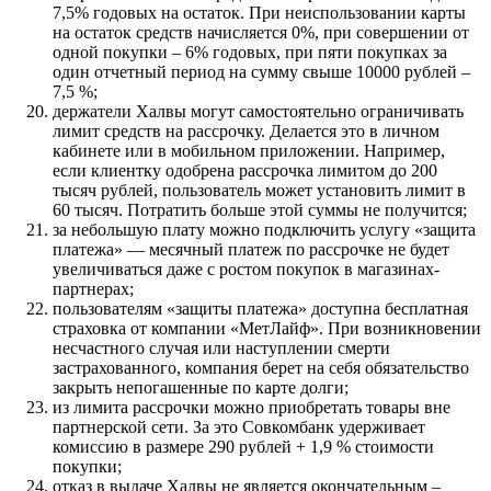
7,5% годовых на остаток. При неиспользовании карты
на остаток средств начисляется 0%, при совершении от
одной покупки – 6% годовых, при пяти покупках за
один отчетный период на сумму свыше 10000 рублей –
7,5 %;
держатели Халвы могут самостоятельно ограничивать
лимит средств на рассрочку. Делается это в личном
кабинете или в мобильном приложении. Например,
если клиентку одобрена рассрочка лимитом до 200
тысяч рублей, пользователь может установить лимит в
60 тысяч. Потратить больше этой суммы не получится;
за небольшую плату можно подключить услугу «защита
платежа» — месячный платеж по рассрочке не будет
увеличиваться даже с ростом покупок в магазинах-
партнерах;
пользователям «защиты платежа» доступна бесплатная
страховка от компании «МетЛайф». При возникновении
несчастного случая или наступлении смерти
застрахованного, компания берет на себя обязательство
закрыть непогашенные по карте долги;
из лимита рассрочки можно приобретать товары вне
партнерской сети. За это Совкомбанк удерживает
комиссию в размере 290 рублей + 1,9 % стоимости
покупки;
отказ в выдаче Халвы не является окончательным –